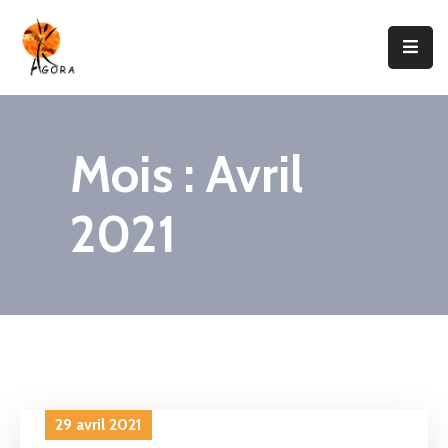
Accueil
AGORA
Mois :
Avril
Domaines
D’intervention
2021
Nos
Projets
Agir
Avec
Nous
Contacts
29 avril 2021