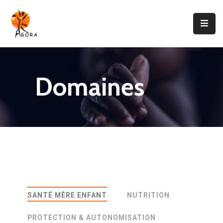
Accueil
AGORA
Domaines
Domaines
D’intervention
Nos
Projets
Agir
Avec
Nous
SANTÉ MÈRE ENFANT
NUTRITION
Contacts
PROTECTION & AUTONOMISATION