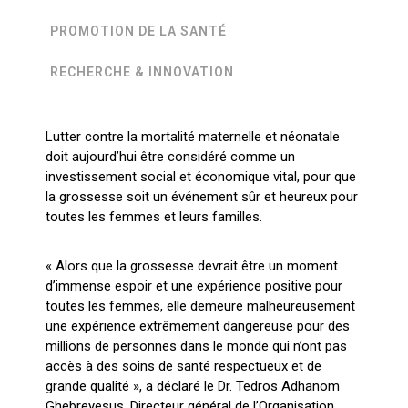
PROMOTION DE LA SANTÉ
RECHERCHE & INNOVATION
Lutter contre la mortalité maternelle et néonatale
L’O
doit aujourd’hui être considéré comme un
appr
investissement social et économique vital, pour que
à l
mener
la grossesse soit un événement sûr et heureux pour
rédu
e au
toutes les femmes et leurs familles.
mala
es et
Sain
is et
en p
« Alors que la grossesse devrait être un moment
ariat
prop
d’immense espoir et une expérience positive pour
rche,
toutes les femmes, elle demeure malheureusement
santé
une expérience extrêmement dangereuse pour des
Au
millions de personnes dans le monde qui n’ont pas
la
accès à des soins de santé respectueux et de
Am
on
grande qualité », a déclaré le Dr. Tedros Adhanom
in
Ghebreyesus, Directeur général de l’Organisation