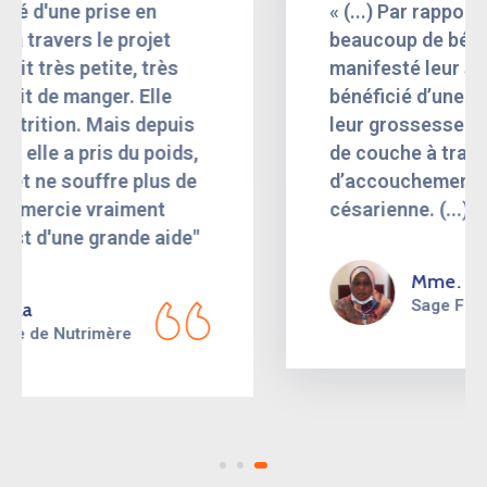
« (...) Par rapport au projet Yaay Priorité,
beaucoup de bénéficiaires nous ont
manifesté leur satisfaction car ayant
bénéficié d’une pris en charge lors de
leur grossesse et même dans les suites
de couche à travers l’octroi d’un kit
d’accouchement ou même d’un kit
césarienne. (...) »
Mme. Hamsa
Sage Femme