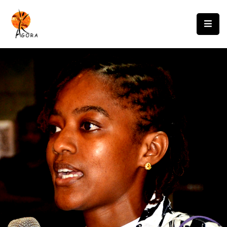
Accueil
AGORA
Domaines
D’intervention
Nos
Projets
Agir
Avec
Nous
Contacts