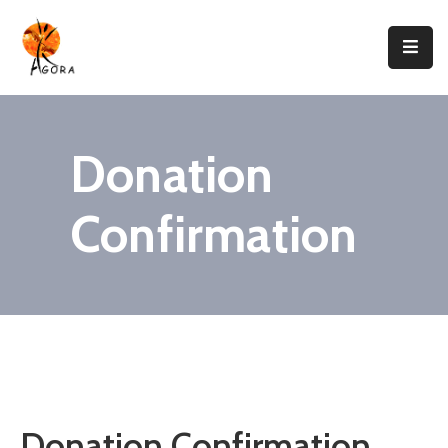
Accueil
AGORA
Donation
Domaines
D’intervention
Confirmation
Nos
Projets
Agir
Avec
Nous
Contacts
Donation Confirmation