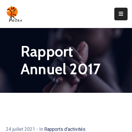
Accueil
AGORA
Rapport
Domaines
D’intervention
Annuel 2017
Nos
Projets
Agir
Avec
Nous
Contacts
24 juillet 2021
- In
Rapports d’activités