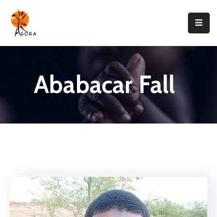
Accueil
AGORA
Ababacar Fall
Domaines
D’intervention
Nos
Projets
Agir
Avec
Nous
Contacts