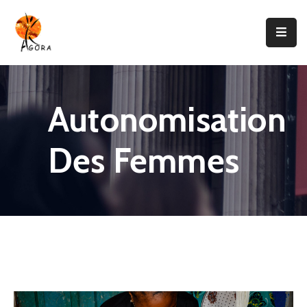
Accueil
AGORA
Autonomisation
Domaines
D’intervention
Des Femmes
Nos
Projets
Agir
Avec
Nous
Contacts