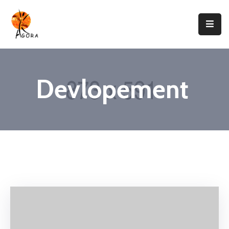
Accueil
AGORA
Devlopement
Domaines
D’intervention
Nos
Projets
Agir
Avec
Nous
Contacts