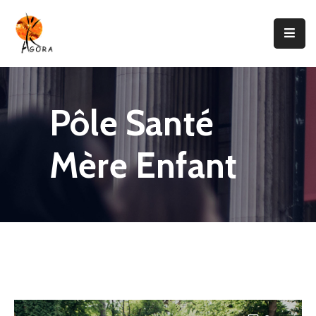
Accueil
AGORA
Pôle Santé
Domaines
D’intervention
Mère Enfant
Nos
Projets
Agir
Avec
Nous
Contacts