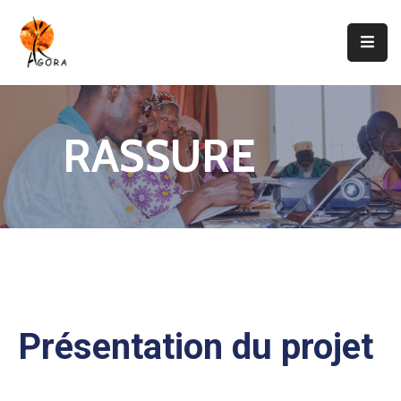
Accueil
AGORA
RASSURE
Domaines
D’intervention
Nos
Projets
Agir
Avec
Nous
Présentation du projet
Contacts